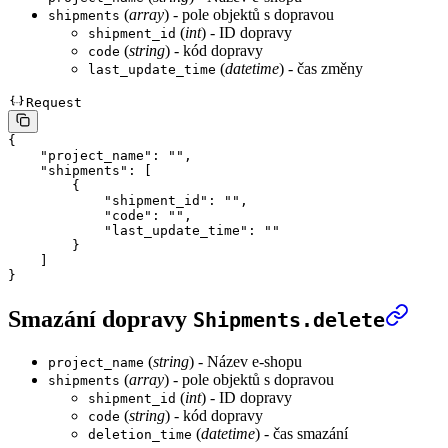
(
array
) - pole objektů s dopravou
shipments
(
int
) - ID dopravy
shipment_id
(
string
) - kód dopravy
code
(
datetime
) - čas změny
last_update_time
Request
{
    "project_name"
: 
""
,
    "shipments"
: [
        {
            "shipment_id"
: 
""
,
            "code"
: 
""
,
            "last_update_time"
: 
""
        }
    ]
}
Smazání dopravy
Shipments.delete
(
string
) - Název e-shopu
project_name
(
array
) - pole objektů s dopravou
shipments
(
int
) - ID dopravy
shipment_id
(
string
) - kód dopravy
code
(
datetime
) - čas smazání
deletion_time