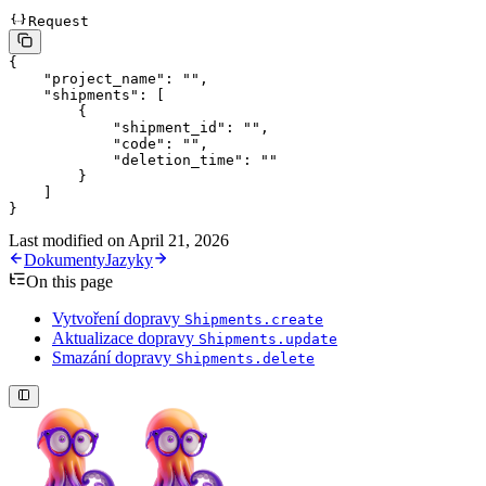
Request
{
    "project_name"
: 
""
,
    "shipments"
: [
        {
            "shipment_id"
: 
""
,
            "code"
: 
""
,
            "deletion_time"
: 
""
        }
    ]
}
Last modified on
April 21, 2026
Dokumenty
Jazyky
On this page
Vytvoření dopravy
Shipments.create
Aktualizace dopravy
Shipments.update
Smazání dopravy
Shipments.delete