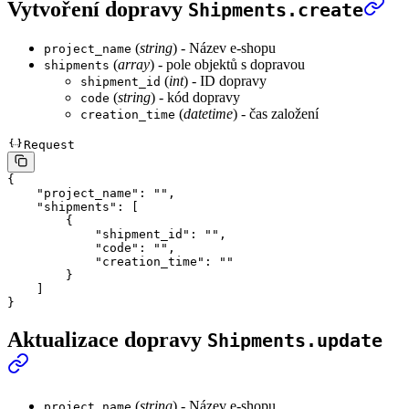
Vytvoření dopravy
Shipments.create
(
string
) - Název e-shopu
project_name
(
array
) - pole objektů s dopravou
shipments
(
int
) - ID dopravy
shipment_id
(
string
) - kód dopravy
code
(
datetime
) - čas založení
creation_time
Request
{
    "project_name"
: 
""
,
    "shipments"
: [
        {
            "shipment_id"
: 
""
,
            "code"
: 
""
,
            "creation_time"
: 
""
        }
    ]
}
Aktualizace dopravy
Shipments.update
(
string
) - Název e-shopu
project_name