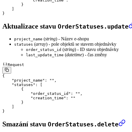
            "creation_time"
: 
""
        }
    ]
}
Aktualizace stavu
OrderStatuses.update
(
string
) - Název e-shopu
project_name
(
array
) - pole objektů se stavem objednávky
statuses
(
string
) - ID stavu objednávky
order_status_id
(
datetime
) - čas změny
last_update_time
Request
{
    "project_name"
: 
""
,
    "statuses"
: [
        {
            "order_status_id"
: 
""
,
            "creation_time"
: 
""
        }
    ]
}
Smazání stavu
OrderStatuses.delete