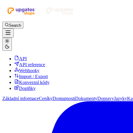
Search
API
API reference
Webhooky
Import / Export
Konverzní kódy
Doplňky
Základní informace
Ceníky
Dostupnosti
Dokumenty
Dopravy
Jazyky
Ka