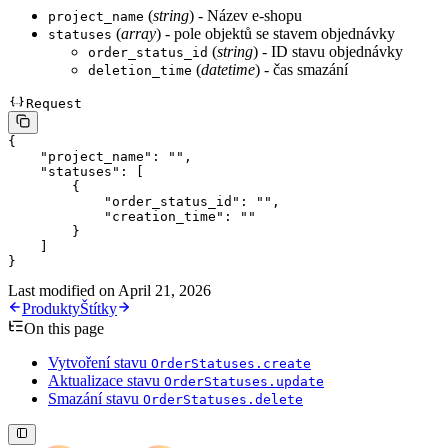
(
string
) - Název e-shopu
project_name
(
array
) - pole objektů se stavem objednávky
statuses
(
string
) - ID stavu objednávky
order_status_id
(
datetime
) - čas smazání
deletion_time
Request
{
    "project_name"
: 
""
,
    "statuses"
: [
        {
            "order_status_id"
: 
""
,
            "creation_time"
: 
""
        }
    ]
}
Last modified on
April 21, 2026
Produkty
Štítky
On this page
Vytvoření stavu
OrderStatuses.create
Aktualizace stavu
OrderStatuses.update
Smazání stavu
OrderStatuses.delete