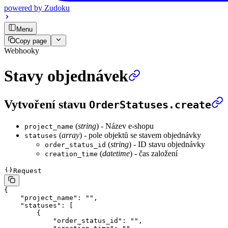
powered by
Zudoku
Menu
Copy page
Webhooky
Stavy objednávek
Vytvoření stavu
OrderStatuses.create
(
string
) - Název e-shopu
project_name
(
array
) - pole objektů se stavem objednávky
statuses
(
string
) - ID stavu objednávky
order_status_id
(
datetime
) - čas založení
creation_time
Request
{
    "project_name"
: 
""
,
    "statuses"
: [
        {
            "order_status_id"
: 
""
,