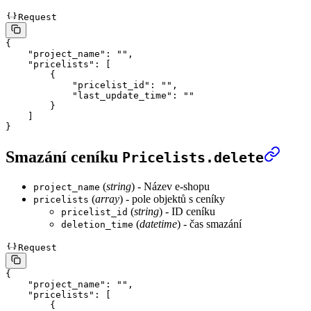
Request
{
    "project_name"
: 
""
,
    "pricelists"
: [
        {
            "pricelist_id"
: 
""
,
            "last_update_time"
: 
""
        }
    ]
}
Smazání ceníku
Pricelists.delete
(
string
) - Název e-shopu
project_name
(
array
) - pole objektů s ceníky
pricelists
(
string
) - ID ceníku
pricelist_id
(
datetime
) - čas smazání
deletion_time
Request
{
    "project_name"
: 
""
,
    "pricelists"
: [
        {