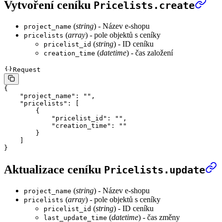
Vytvoření ceníku
Pricelists.create
(
string
) - Název e-shopu
project_name
(
array
) - pole objektů s ceníky
pricelists
(
string
) - ID ceníku
pricelist_id
(
datetime
) - čas založení
creation_time
Request
{
    "project_name"
: 
""
,
    "pricelists"
: [
        {
            "pricelist_id"
: 
""
,
            "creation_time"
: 
""
        }
    ]
}
Aktualizace ceníku
Pricelists.update
(
string
) - Název e-shopu
project_name
(
array
) - pole objektů s ceníky
pricelists
(
string
) - ID ceníku
pricelist_id
(
datetime
) - čas změny
last_update_time