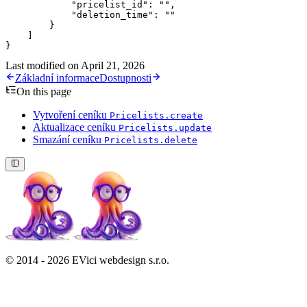
            "pricelist_id"
: 
""
,
            "deletion_time"
: 
""
        }
    ]
}
Last modified on
April 21, 2026
Základní informace
Dostupnosti
On this page
Vytvoření ceníku
Pricelists.create
Aktualizace ceníku
Pricelists.update
Smazání ceníku
Pricelists.delete
© 2014 - 2026 EVici webdesign s.r.o.