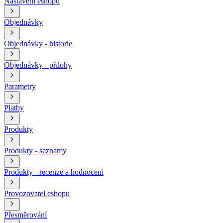
Nastavení eshopu
Objednávky
Objednávky - historie
Objednávky - přílohy
Parametry
Platby
Produkty
Produkty - seznamy
Produkty - recenze a hodnocení
Provozovatel eshopu
Přesměrování