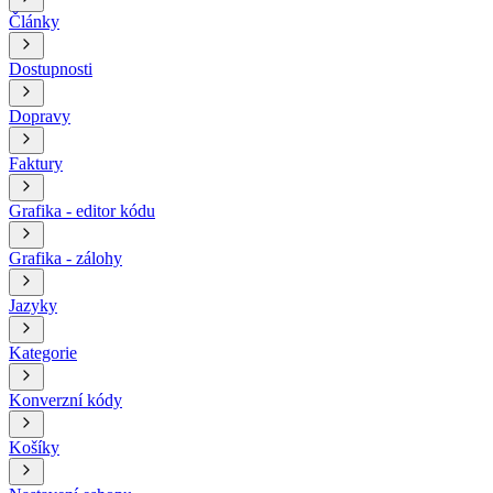
Články
Dostupnosti
Dopravy
Faktury
Grafika - editor kódu
Grafika - zálohy
Jazyky
Kategorie
Konverzní kódy
Košíky