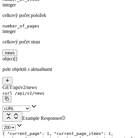
integer
celkový počet položek
number_of_pages
integer
celkový počet stran
news
object[]
pole objektů s aktualitami
GET
/
api
/
v2
/
news
curl
/api/v2/news
Example Responses
{
"current_page"
:
1
,
"current_page_items"
:
1
,