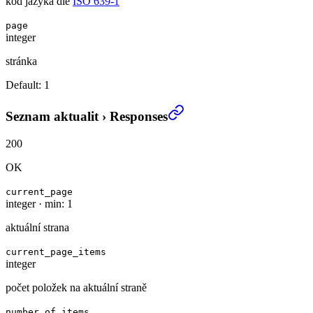
kód jazyka dle
ISO 639-1
page
integer
stránka
Default:
1
Seznam aktualit
›
Responses
200
OK
current_page
integer
·
min: 1
aktuální strana
current_page_items
integer
počet položek na aktuální straně
number_of_items