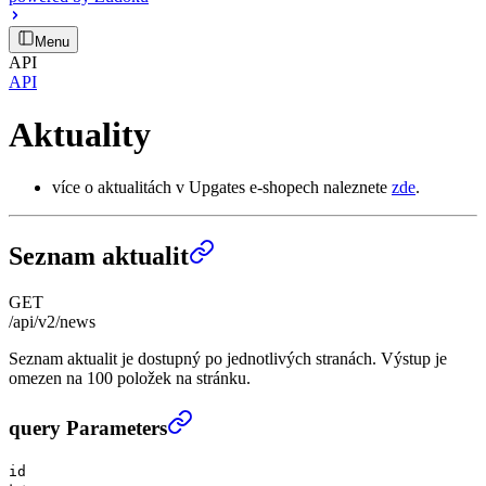
Menu
API
API
Aktuality
více o aktualitách v Upgates e-shopech naleznete
zde
.
Seznam aktualit
GET
/api/v2/news
Seznam aktualit je dostupný po jednotlivých stranách. Výstup je
omezen na 100 položek na stránku.
Seznam aktualit
›
query Parameters
id