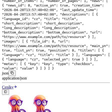
"number_of_items"
:
1
,
"number_of_pages"
:
1
,
"news"
: [
{
"news_id"
:
0
,
"active_yn"
:
true
,
"creation_time"
:
"2026-04-28T13:57:48+02:00"
,
"last_update_time"
:
"2026-04-28T13:57:48+02:00"
,
"descriptions"
: [
{
"language_id"
:
"cz"
,
"title"
:
"title"
,
"short_description"
:
"short_description"
,
"long_description"
:
"long_description"
,
"bottom_description"
:
"bottom_description"
,
"url"
:
"https://www.example.com/path/to/resource"
}
],
"images"
: [
{
"file_id"
:
0
,
"url"
:
"https://www.example.com/path/to/resource"
,
"main_yn"
:
true
,
"list_yn"
:
true
,
"position"
:
0
,
"titles"
: [
{
"language"
:
"cz"
,
"title"
:
"title"
}
],
"languages"
: [
{
"language"
:
"cz"
,
"selected_yn"
:
true
}
]
}
],
"metas"
: [
{
"key"
:
"key"
,
"type"
:
"checkbox"
,
"value"
:
"value"
}
]
}
]
}
json
application/json
Ceníky