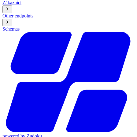
Zákazníci
Other endpoints
Schemas
powered by
Zudoku