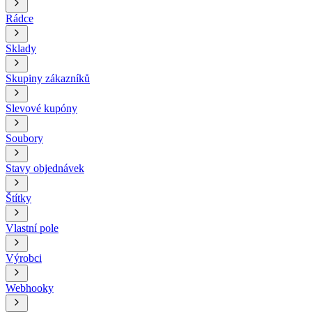
Rádce
Sklady
Skupiny zákazníků
Slevové kupóny
Soubory
Stavy objednávek
Štítky
Vlastní pole
Výrobci
Webhooky