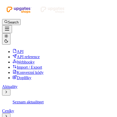
Search
API
API reference
Webhooky
Import / Export
Konverzní kódy
Doplňky
Aktuality
Seznam aktualit
get
Ceníky