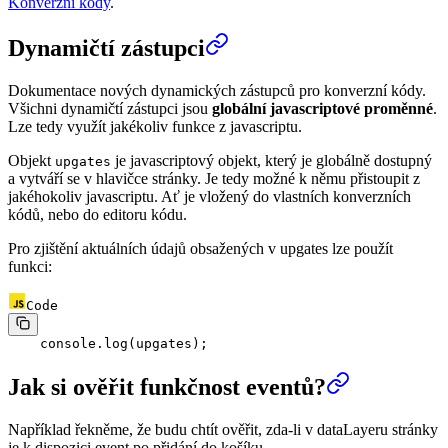
Konverzní kódy
.
Dynamičtí zástupci
Dokumentace nových dynamických zástupců pro konverzní kódy.
Všichni dynamičtí zástupci jsou
globální javascriptové proměnné
.
Lze tedy využít jakékoliv funkce z javascriptu.
Objekt
je javascriptový objekt, který je globálně dostupný
upgates
a vytváří se v hlavičce stránky. Je tedy možné k němu přistoupit z
jakéhokoliv javascriptu. Ať je vložený do vlastních konverzních
kódů, nebo do editoru kódu.
Pro zjištění aktuálních údajů obsažených v upgates lze použít
funkci:
Code
    console.
log
(upgates);
Jak si ověřit funkčnost eventů?
Například řekněme, že budu chtít ověřit, zda-li v dataLayeru stránky
je k dispozici event po přidání do košíku.