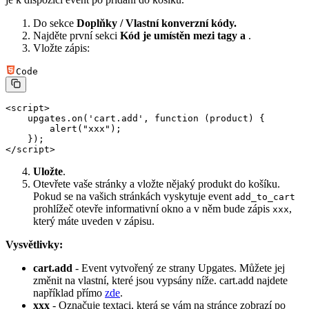
Do sekce
Doplňky / Vlastní konverzní kódy.
Najděte první sekci
Kód je umístěn mezi tagy
a
.
Vložte zápis:
Code
<
script
>
    upgates.
on
(
'cart.add'
, 
function
 (
product
) {
        alert
(
"xxx"
);
    });
</
script
>
Uložte
.
Otevřete vaše stránky a vložte nějaký produkt do košíku.
Pokud se na vašich stránkách vyskytuje event
add_to_cart
prohlížeč otevře informativní okno a v něm bude zápis
,
xxx
který máte uveden v zápisu.
Vysvětlivky:
cart.add
- Event vytvořený ze strany Upgates. Můžete jej
změnit na vlastní, které jsou vypsány níže. cart.add najdete
například přímo
zde
.
xxx
- Označuje textaci, která se vám na stránce zobrazí po