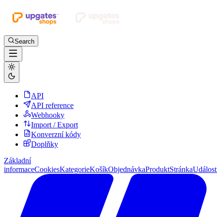
Search
API
API reference
Webhooky
Import / Export
Konverzní kódy
Doplňky
Základní
informace
Cookies
Kategorie
Košík
Objednávka
Produkt
Stránka
Událost