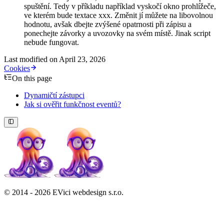
spuštění. Tedy v příkladu například vyskočí okno prohlížeče,
ve kterém bude textace xxx. Změnit jí můžete na libovolnou
hodnotu, avšak dbejte zvýšené opatrnosti při zápisu a
ponechejte závorky a uvozovky na svém místě. Jinak script
nebude fungovat.
Last modified on
April 23, 2026
Cookies
On this page
Dynamičtí zástupci
Jak si ověřit funkčnost eventů?
© 2014 - 2026 EVici webdesign s.r.o.