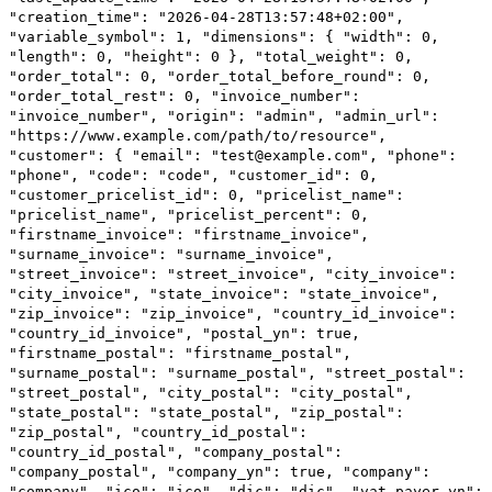
"creation_time"
:
"2026-04-28T13:57:48+02:00"
,
"variable_symbol"
:
1
,
"dimensions"
: {
"width"
:
0
,
"length"
:
0
,
"height"
:
0
},
"total_weight"
:
0
,
"order_total"
:
0
,
"order_total_before_round"
:
0
,
"order_total_rest"
:
0
,
"invoice_number"
:
"invoice_number"
,
"origin"
:
"admin"
,
"admin_url"
:
"https://www.example.com/path/to/resource"
,
"customer"
: {
"email"
:
"test@example.com"
,
"phone"
:
"phone"
,
"code"
:
"code"
,
"customer_id"
:
0
,
"customer_pricelist_id"
:
0
,
"pricelist_name"
:
"pricelist_name"
,
"pricelist_percent"
:
0
,
"firstname_invoice"
:
"firstname_invoice"
,
"surname_invoice"
:
"surname_invoice"
,
"street_invoice"
:
"street_invoice"
,
"city_invoice"
:
"city_invoice"
,
"state_invoice"
:
"state_invoice"
,
"zip_invoice"
:
"zip_invoice"
,
"country_id_invoice"
:
"country_id_invoice"
,
"postal_yn"
:
true
,
"firstname_postal"
:
"firstname_postal"
,
"surname_postal"
:
"surname_postal"
,
"street_postal"
:
"street_postal"
,
"city_postal"
:
"city_postal"
,
"state_postal"
:
"state_postal"
,
"zip_postal"
:
"zip_postal"
,
"country_id_postal"
:
"country_id_postal"
,
"company_postal"
:
"company_postal"
,
"company_yn"
:
true
,
"company"
:
"company"
,
"ico"
:
"ico"
,
"dic"
:
"dic"
,
"vat_payer_yn"
: