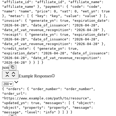
"affiliate_id"
:
"affiliate_id"
,
"affiliate_name"
:
"affiliate_name"
},
"payment"
: {
"code"
:
"code"
,
"name"
:
"name"
,
"price"
:
0
,
"vat"
:
0
,
"eet_yn"
:
true
},
"metas"
: [
{
"key"
:
"key"
,
"value"
:
"value"
}
],
"invoice"
: {
"generate_yn"
:
true
,
"expiration_date"
:
"2026-04-28"
,
"date_of_issuance"
:
"2026-04-28"
,
"date_of_vat_revenue_recognition"
:
"2026-04-28"
},
"receipt"
: {
"generate_yn"
:
true
,
"expiration_date"
:
"2026-04-28"
,
"date_of_issuance"
:
"2026-04-28"
,
"date_of_vat_revenue_recognition"
:
"2026-04-28"
},
"credit_note"
: {
"generate_yn"
:
true
,
"expiration_date"
:
"2026-04-28"
,
"date_of_issuance"
:
"2026-04-28"
,
"date_of_vat_revenue_recognition"
:
"2026-04-28"
}
}
]
}
json
Example Responses
{
"orders"
: {
"order_number"
:
"order_number"
,
"order_url"
:
"https://www.example.com/path/to/resource"
,
"updated_yn"
:
true
,
"messages"
: [
{
"object"
:
"object"
,
"property"
:
"property"
,
"message"
:
"message"
,
"level"
:
"info"
}
]
}
}