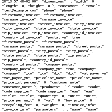
28T13:57:48+02:00"
,
"dimensions"
: {
"width"
:
0
,
"length"
:
0
,
"height"
:
0
},
"customer"
: {
"email"
:
"test@example.com"
,
"phone"
:
"phone"
,
"firstname_invoice"
:
"firstname_invoice"
,
"surname_invoice"
:
"surname_invoice"
,
"street_invoice"
:
"street_invoice"
,
"city_invoice"
:
"city_invoice"
,
"state_invoice"
:
"state_invoice"
,
"zip_invoice"
:
"zip_invoice"
,
"country_id_invoice"
:
"country_id_invoice"
,
"postal_yn"
:
true
,
"firstname_postal"
:
"firstname_postal"
,
"surname_postal"
:
"surname_postal"
,
"street_postal"
:
"street_postal"
,
"city_postal"
:
"city_postal"
,
"state_postal"
:
"state_postal"
,
"zip_postal"
:
"zip_postal"
,
"country_id_postal"
:
"country_id_postal"
,
"company_postal"
:
"company_postal"
,
"company_yn"
:
true
,
"company"
:
"company"
,
"ico"
:
"ico"
,
"dic"
:
"dic"
,
"vat_payer_yn"
:
"vat_payer_yn"
,
"pricelist_name"
:
"pricelist_name"
,
"pricelist_percent"
:
0
,
"customer_note"
:
"customer_note"
},
"products"
: [
{
"code"
:
"code"
,
"code_supplier"
:
"code_supplier"
,
"ean"
:
"ean"
,
"title"
:
"title"
,
"quantity"
:
0
,
"unit"
:
"unit"
,
"price_per_unit"
:
0
,
"vat"
:
0
,
"buy_price"
:
0
,
"recycling_fee"
:
0
,
"weight"
:
0
,
"invoice_info"
:
"invoice_info"
,
"parameters"
: [
{
"name"
:
"name"
,