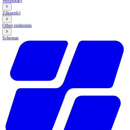
Webhooky
Zákazníci
Other endpoints
Schemas