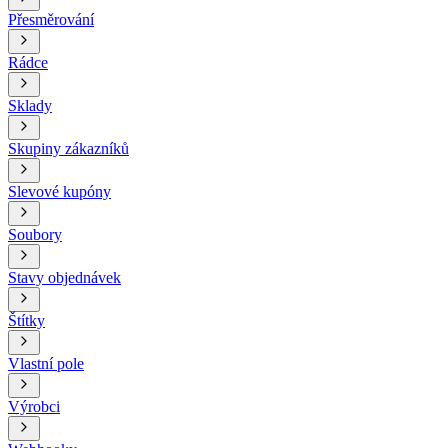
Přesměrování
Rádce
Sklady
Skupiny zákazníků
Slevové kupóny
Soubory
Stavy objednávek
Štítky
Vlastní pole
Výrobci