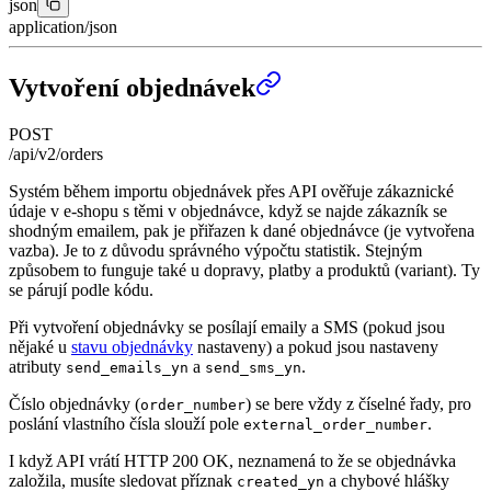
json
application/json
Vytvoření objednávek
POST
/api/v2/orders
Systém během importu objednávek přes API ověřuje zákaznické
údaje v e-shopu s těmi v objednávce, když se najde zákazník se
shodným emailem, pak je přiřazen k dané objednávce (je vytvořena
vazba). Je to z důvodu správného výpočtu statistik. Stejným
způsobem to funguje také u dopravy, platby a produktů (variant). Ty
se párují podle kódu.
Při vytvoření objednávky se posílají emaily a SMS (pokud jsou
nějaké u
stavu objednávky
nastaveny) a pokud jsou nastaveny
atributy
a
.
send_emails_yn
send_sms_yn
Číslo objednávky (
) se bere vždy z číselné řady, pro
order_number
poslání vlastního čísla slouží pole
.
external_order_number
I když API vrátí HTTP 200 OK, neznamená to že se objednávka
založila, musíte sledovat příznak
a chybové hlášky
created_yn