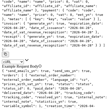
"code",
"name": "name",
"price": 0,
"vat": 0,
"affiliate_id": "affiliate_id",
"affiliate_name":
"affiliate_name"
},
"payment": {
"code": "code",
"name": "name",
"price": 0,
"vat": 0,
"eet_yn": true
},
"metas": [
{
"key": "key",
"value": "value"
}
],
"invoice": {
"generate_yn": true,
"expiration_date":
"2026-04-28",
"date_of_issuance": "2026-04-28",
"date_of_vat_revenue_recognition": "2026-04-28"
},
"receipt": {
"generate_yn": true,
"expiration_date":
"2026-04-28",
"date_of_issuance": "2026-04-28",
"date_of_vat_revenue_recognition": "2026-04-28"
}
}
]
}'
Example Request Body
{
"send_emails_yn"
:
true
,
"send_sms_yn"
:
true
,
"orders"
: [
{
"external_order_number"
:
"external_order_number"
,
"language_id"
:
"cz"
,
"prices_with_vat_yn"
:
true
,
"status"
:
"status"
,
"status_id"
:
0
,
"paid_date"
:
"2026-04-28"
,
"delivered_date"
:
"2026-04-28"
,
"tracking_code"
:
"tracking_code"
,
"resolved_yn"
:
true
,
"internal_note"
:
"internal_note"
,
"statistics_yn"
:
true
,
"variable_symbol"
:
1
,
"creation_time"
:
"2026-04-