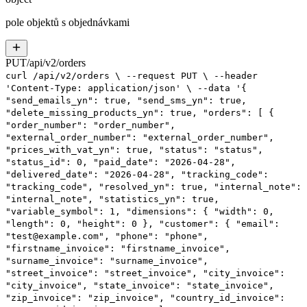
pole objektů s objednávkami
PUT
/
api
/
v2
/
orders
curl
/api/v2/orders
\
--request
PUT
\
--header
'Content-Type: application/json'
\
--data
'{
"send_emails_yn": true,
"send_sms_yn": true,
"delete_missing_products_yn": true,
"orders": [
{
"order_number": "order_number",
"external_order_number": "external_order_number",
"prices_with_vat_yn": true,
"status": "status",
"status_id": 0,
"paid_date": "2026-04-28",
"delivered_date": "2026-04-28",
"tracking_code":
"tracking_code",
"resolved_yn": true,
"internal_note":
"internal_note",
"statistics_yn": true,
"variable_symbol": 1,
"dimensions": {
"width": 0,
"length": 0,
"height": 0
},
"customer": {
"email":
"test@example.com",
"phone": "phone",
"firstname_invoice": "firstname_invoice",
"surname_invoice": "surname_invoice",
"street_invoice": "street_invoice",
"city_invoice":
"city_invoice",
"state_invoice": "state_invoice",
"zip_invoice": "zip_invoice",
"country_id_invoice":