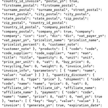
"country_id_invoice",
"postal_yn": true,
"firstname_postal": "firstname_postal",
"surname_postal": "surname_postal",
"street_postal":
"street_postal",
"city_postal": "city_postal",
"state_postal": "state_postal",
"zip_postal":
"zip_postal",
"country_id_postal":
"country_id_postal",
"company_postal":
"company_postal",
"company_yn": true,
"company":
"company",
"ico": "ico",
"dic": "dic",
"vat_payer_yn":
"vat_payer_yn",
"pricelist_name": "pricelist_name",
"pricelist_percent": 0,
"customer_note":
"customer_note"
},
"products": [
{
"code": "code",
"code_supplier": "code_supplier",
"ean": "ean",
"title": "title",
"quantity": 0,
"unit": "unit",
"price_per_unit": 0,
"vat": 0,
"buy_price": 0,
"recycling_fee": 0,
"weight": 0,
"invoice_info":
"invoice_info",
"parameters": [
{
"name": "name",
"value": "value"
}
]
}
],
"quantity_discount": {
"amount": 0,
"type": "price"
},
"shipment": {
"code":
"code",
"name": "name",
"price": 0,
"vat": 0,
"affiliate_id": "affiliate_id",
"affiliate_name":
"affiliate_name"
},
"payment": {
"code": "code",
"name": "name",
"price": 0,
"vat": 0,
"eet_yn": true
},
"metas": [
{
"key": "key",
"value": "value"
}
],
"invoice": {
"generate_yn": true,
"expiration_date":