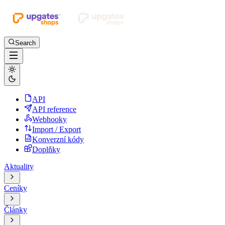
Search
API
API reference
Webhooky
Import / Export
Konverzní kódy
Doplňky
Aktuality
Ceníky
Články