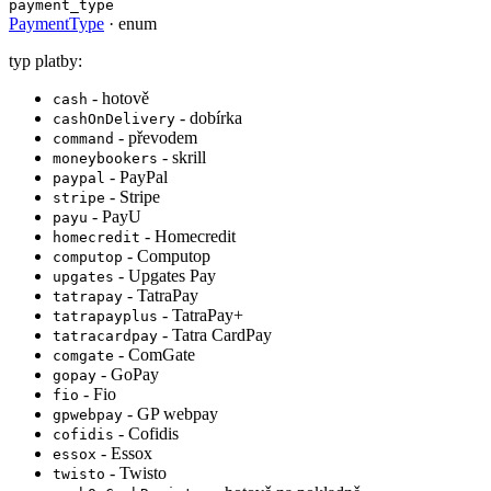
payment_type
PaymentType
·
enum
typ platby:
- hotově
cash
- dobírka
cashOnDelivery
- převodem
command
- skrill
moneybookers
- PayPal
paypal
- Stripe
stripe
- PayU
payu
- Homecredit
homecredit
- Computop
computop
- Upgates Pay
upgates
- TatraPay
tatrapay
- TatraPay+
tatrapayplus
- Tatra CardPay
tatracardpay
- ComGate
comgate
- GoPay
gopay
- Fio
fio
- GP webpay
gpwebpay
- Cofidis
cofidis
- Essox
essox
- Twisto
twisto