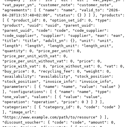
"vat_payer_yn"
,
"customer_note"
:
"customer_note"
,
"agreements"
: [
{
"name"
:
"name"
,
"valid_to"
:
"2026-
04-28T13:57:48+02:00"
,
"status"
: {}
}
]
},
"products"
:
[
{
"product_id"
:
0
,
"option_set_id"
:
0
,
"type"
:
"product"
,
"uuid"
:
"uuid"
,
"parent_uuid"
:
"parent_uuid"
,
"code"
:
"code"
,
"code_supplier"
:
"code_supplier"
,
"supplier"
:
"supplier"
,
"ean"
:
"ean"
,
"title"
:
"title"
,
"adult_yn"
: {},
"unit"
:
"unit"
,
"length"
:
"length"
,
"length_unit"
:
"length_unit"
,
"quantity"
:
0
,
"price_per_unit"
:
0
,
"price_per_unit_with_vat"
:
0
,
"price_per_unit_without_vat"
:
0
,
"price"
:
0
,
"price_with_vat"
:
0
,
"price_without_vat"
:
0
,
"vat"
:
0
,
"buy_price"
:
0
,
"recycling_fee"
:
0
,
"weight"
:
0
,
"availability"
:
"availability"
,
"stock_position"
:
"stock_position"
,
"invoice_info"
:
"invoice_info"
,
"parameters"
: [
{
"name"
:
"name"
,
"value"
:
"value"
}
],
"configurations"
: [
{
"name"
:
"name"
,
"type"
:
"one_value"
,
"values"
: [
{
"value"
:
"value"
,
"operation"
:
"operation"
,
"price"
:
0
}
]
}
],
"categories"
: [
{
"category_id"
:
0
,
"code"
:
"code"
}
],
"image_url"
:
"https://www.example.com/path/to/resource"
}
],
"discount_voucher"
: {
"code"
:
"code"
,
"amount"
:
0
,