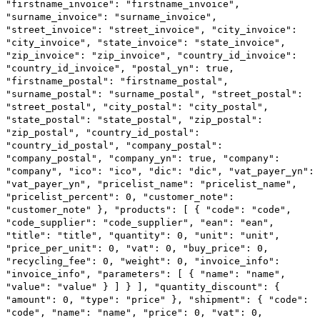
"firstname_invoice"
:
"firstname_invoice"
,
"surname_invoice"
:
"surname_invoice"
,
"street_invoice"
:
"street_invoice"
,
"city_invoice"
:
"city_invoice"
,
"state_invoice"
:
"state_invoice"
,
"zip_invoice"
:
"zip_invoice"
,
"country_id_invoice"
:
"country_id_invoice"
,
"postal_yn"
:
true
,
"firstname_postal"
:
"firstname_postal"
,
"surname_postal"
:
"surname_postal"
,
"street_postal"
:
"street_postal"
,
"city_postal"
:
"city_postal"
,
"state_postal"
:
"state_postal"
,
"zip_postal"
:
"zip_postal"
,
"country_id_postal"
:
"country_id_postal"
,
"company_postal"
:
"company_postal"
,
"company_yn"
:
true
,
"company"
:
"company"
,
"ico"
:
"ico"
,
"dic"
:
"dic"
,
"vat_payer_yn"
:
"vat_payer_yn"
,
"pricelist_name"
:
"pricelist_name"
,
"pricelist_percent"
:
0
,
"customer_note"
:
"customer_note"
},
"products"
: [
{
"code"
:
"code"
,
"code_supplier"
:
"code_supplier"
,
"ean"
:
"ean"
,
"title"
:
"title"
,
"quantity"
:
0
,
"unit"
:
"unit"
,
"price_per_unit"
:
0
,
"vat"
:
0
,
"buy_price"
:
0
,
"recycling_fee"
:
0
,
"weight"
:
0
,
"invoice_info"
:
"invoice_info"
,
"parameters"
: [
{
"name"
:
"name"
,
"value"
:
"value"
}
]
}
],
"quantity_discount"
: {
"amount"
:
0
,
"type"
:
"price"
},
"shipment"
: {
"code"
:
"code"
,
"name"
:
"name"
,
"price"
:
0
,
"vat"
:
0
,