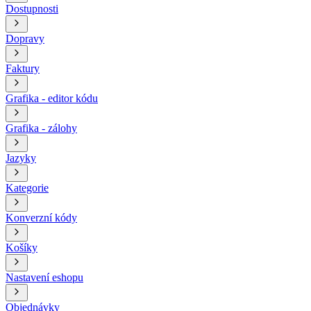
Dostupnosti
Dopravy
Faktury
Grafika - editor kódu
Grafika - zálohy
Jazyky
Kategorie
Konverzní kódy
Košíky
Nastavení eshopu
Objednávky