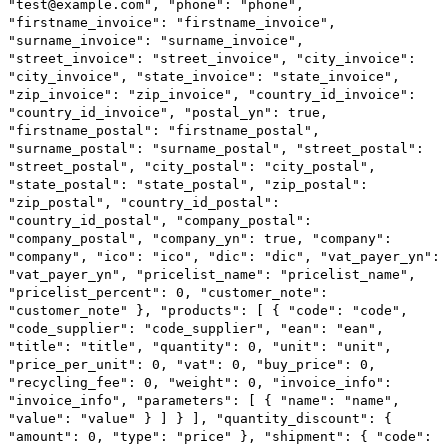
"test@example.com",
"phone": "phone",
"firstname_invoice": "firstname_invoice",
"surname_invoice": "surname_invoice",
"street_invoice": "street_invoice",
"city_invoice":
"city_invoice",
"state_invoice": "state_invoice",
"zip_invoice": "zip_invoice",
"country_id_invoice":
"country_id_invoice",
"postal_yn": true,
"firstname_postal": "firstname_postal",
"surname_postal": "surname_postal",
"street_postal":
"street_postal",
"city_postal": "city_postal",
"state_postal": "state_postal",
"zip_postal":
"zip_postal",
"country_id_postal":
"country_id_postal",
"company_postal":
"company_postal",
"company_yn": true,
"company":
"company",
"ico": "ico",
"dic": "dic",
"vat_payer_yn":
"vat_payer_yn",
"pricelist_name": "pricelist_name",
"pricelist_percent": 0,
"customer_note":
"customer_note"
},
"products": [
{
"code": "code",
"code_supplier": "code_supplier",
"ean": "ean",
"title": "title",
"quantity": 0,
"unit": "unit",
"price_per_unit": 0,
"vat": 0,
"buy_price": 0,
"recycling_fee": 0,
"weight": 0,
"invoice_info":
"invoice_info",
"parameters": [
{
"name": "name",
"value": "value"
}
]
}
],
"quantity_discount": {
"amount": 0,
"type": "price"
},
"shipment": {
"code":