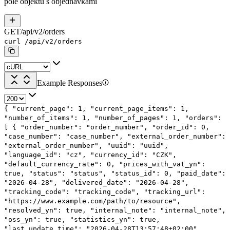
pole objektů s objednávkami
GET
/
api
/
v2
/
orders
curl
/api/v2/orders
Example Responses
{
"current_page"
:
1
,
"current_page_items"
:
1
,
"number_of_items"
:
1
,
"number_of_pages"
:
1
,
"orders"
:
[
{
"order_number"
:
"order_number"
,
"order_id"
:
0
,
"case_number"
:
"case_number"
,
"external_order_number"
:
"external_order_number"
,
"uuid"
:
"uuid"
,
"language_id"
:
"cz"
,
"currency_id"
:
"CZK"
,
"default_currency_rate"
:
0
,
"prices_with_vat_yn"
:
true
,
"status"
:
"status"
,
"status_id"
:
0
,
"paid_date"
:
"2026-04-28"
,
"delivered_date"
:
"2026-04-28"
,
"tracking_code"
:
"tracking_code"
,
"tracking_url"
:
"https://www.example.com/path/to/resource"
,
"resolved_yn"
:
true
,
"internal_note"
:
"internal_note"
,
"oss_yn"
:
true
,
"statistics_yn"
:
true
,
"last_update_time"
:
"2026-04-28T13:57:48+02:00"
,