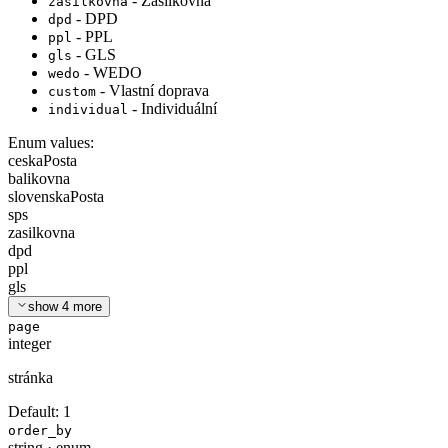
- Zásilkovna
zasilkovna
- DPD
dpd
- PPL
ppl
- GLS
gls
- WEDO
wedo
- Vlastní doprava
custom
- Individuální
individual
Enum values:
ceskaPosta
balikovna
slovenskaPosta
sps
zasilkovna
dpd
ppl
gls
show
4
more
page
integer
stránka
Default:
1
order_by
string
·
enum