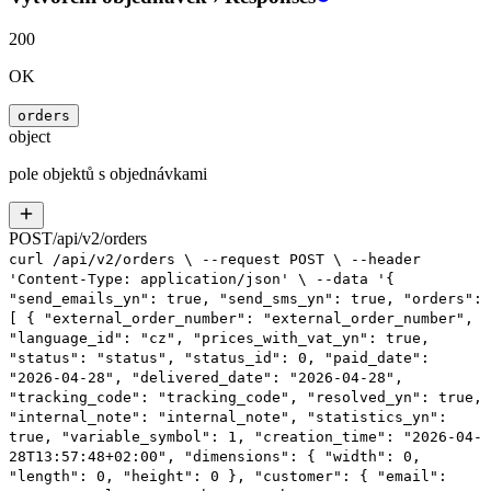
200
OK
orders
object
pole objektů s objednávkami
POST
/
api
/
v2
/
orders
curl
/api/v2/orders
\
--request
POST
\
--header
'Content-Type: application/json'
\
--data
'{
"send_emails_yn": true,
"send_sms_yn": true,
"orders":
[
{
"external_order_number": "external_order_number",
"language_id": "cz",
"prices_with_vat_yn": true,
"status": "status",
"status_id": 0,
"paid_date":
"2026-04-28",
"delivered_date": "2026-04-28",
"tracking_code": "tracking_code",
"resolved_yn": true,
"internal_note": "internal_note",
"statistics_yn":
true,
"variable_symbol": 1,
"creation_time": "2026-04-
28T13:57:48+02:00",
"dimensions": {
"width": 0,
"length": 0,
"height": 0
},
"customer": {
"email":