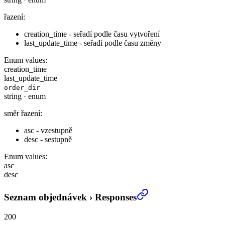
řazení:
creation_time - seřadí podle času vytvoření
last_update_time - seřadí podle času změny
Enum values:
creation_time
last_update_time
order_dir
string
·
enum
směr řazení:
asc - vzestupně
desc - sestupně
Enum values:
asc
desc
Seznam objednávek
›
Responses
200