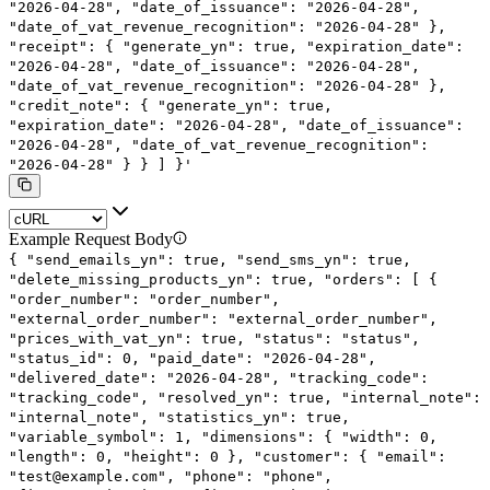
"2026-04-28",
"date_of_issuance": "2026-04-28",
"date_of_vat_revenue_recognition": "2026-04-28"
},
"receipt": {
"generate_yn": true,
"expiration_date":
"2026-04-28",
"date_of_issuance": "2026-04-28",
"date_of_vat_revenue_recognition": "2026-04-28"
},
"credit_note": {
"generate_yn": true,
"expiration_date": "2026-04-28",
"date_of_issuance":
"2026-04-28",
"date_of_vat_revenue_recognition":
"2026-04-28"
}
}
]
}'
Example Request Body
{
"send_emails_yn"
:
true
,
"send_sms_yn"
:
true
,
"delete_missing_products_yn"
:
true
,
"orders"
: [
{
"order_number"
:
"order_number"
,
"external_order_number"
:
"external_order_number"
,
"prices_with_vat_yn"
:
true
,
"status"
:
"status"
,
"status_id"
:
0
,
"paid_date"
:
"2026-04-28"
,
"delivered_date"
:
"2026-04-28"
,
"tracking_code"
:
"tracking_code"
,
"resolved_yn"
:
true
,
"internal_note"
:
"internal_note"
,
"statistics_yn"
:
true
,
"variable_symbol"
:
1
,
"dimensions"
: {
"width"
:
0
,
"length"
:
0
,
"height"
:
0
},
"customer"
: {
"email"
:
"test@example.com"
,
"phone"
:
"phone"
,