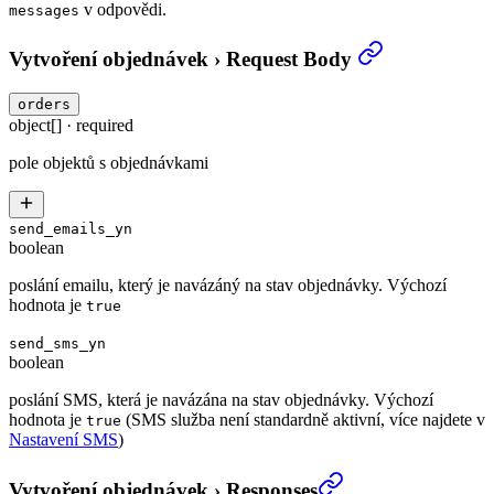
v odpovědi.
messages
Vytvoření objednávek
›
Request Body
orders
object[]
·
required
pole objektů s objednávkami
send_emails_yn
boolean
poslání emailu, který je navázáný na stav objednávky. Výchozí
hodnota je
true
send_sms_yn
boolean
poslání SMS, která je navázána na stav objednávky. Výchozí
hodnota je
(SMS služba není standardně aktivní, více najdete v
true
Nastavení SMS
)
Vytvoření objednávek
›
Responses