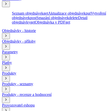
Seznam objednávek
get
Aktualizace objednávek
put
Vytvoření
objednávek
post
Smazání objednávek
delete
Detail
objednávky
get
Objednávka v PDF
get
Objednávky - historie
Objednávky - přílohy
Parametry
Platby
Produkty
Produkty - seznamy
Produkty - recenze a hodnocení
Provozovatel eshopu