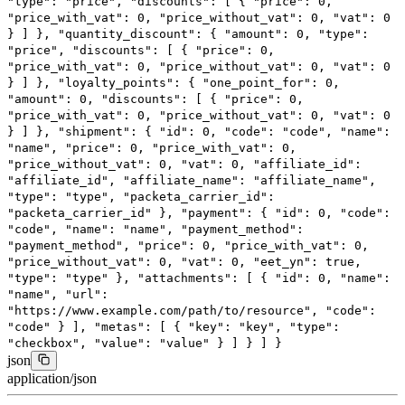
"type"
:
"price"
,
"discounts"
: [
{
"price"
:
0
,
"price_with_vat"
:
0
,
"price_without_vat"
:
0
,
"vat"
:
0
}
]
},
"quantity_discount"
: {
"amount"
:
0
,
"type"
:
"price"
,
"discounts"
: [
{
"price"
:
0
,
"price_with_vat"
:
0
,
"price_without_vat"
:
0
,
"vat"
:
0
}
]
},
"loyalty_points"
: {
"one_point_for"
:
0
,
"amount"
:
0
,
"discounts"
: [
{
"price"
:
0
,
"price_with_vat"
:
0
,
"price_without_vat"
:
0
,
"vat"
:
0
}
]
},
"shipment"
: {
"id"
:
0
,
"code"
:
"code"
,
"name"
:
"name"
,
"price"
:
0
,
"price_with_vat"
:
0
,
"price_without_vat"
:
0
,
"vat"
:
0
,
"affiliate_id"
:
"affiliate_id"
,
"affiliate_name"
:
"affiliate_name"
,
"type"
:
"type"
,
"packeta_carrier_id"
:
"packeta_carrier_id"
},
"payment"
: {
"id"
:
0
,
"code"
:
"code"
,
"name"
:
"name"
,
"payment_method"
:
"payment_method"
,
"price"
:
0
,
"price_with_vat"
:
0
,
"price_without_vat"
:
0
,
"vat"
:
0
,
"eet_yn"
:
true
,
"type"
:
"type"
},
"attachments"
: [
{
"id"
:
0
,
"name"
:
"name"
,
"url"
:
"https://www.example.com/path/to/resource"
,
"code"
:
"code"
}
],
"metas"
: [
{
"key"
:
"key"
,
"type"
:
"checkbox"
,
"value"
:
"value"
}
]
}
]
}
json
application/json