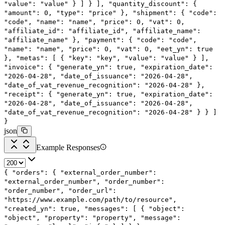
"value"
:
"value"
}
]
}
],
"quantity_discount"
: {
"amount"
:
0
,
"type"
:
"price"
},
"shipment"
: {
"code"
:
"code"
,
"name"
:
"name"
,
"price"
:
0
,
"vat"
:
0
,
"affiliate_id"
:
"affiliate_id"
,
"affiliate_name"
:
"affiliate_name"
},
"payment"
: {
"code"
:
"code"
,
"name"
:
"name"
,
"price"
:
0
,
"vat"
:
0
,
"eet_yn"
:
true
},
"metas"
: [
{
"key"
:
"key"
,
"value"
:
"value"
}
],
"invoice"
: {
"generate_yn"
:
true
,
"expiration_date"
:
"2026-04-28"
,
"date_of_issuance"
:
"2026-04-28"
,
"date_of_vat_revenue_recognition"
:
"2026-04-28"
},
"receipt"
: {
"generate_yn"
:
true
,
"expiration_date"
:
"2026-04-28"
,
"date_of_issuance"
:
"2026-04-28"
,
"date_of_vat_revenue_recognition"
:
"2026-04-28"
}
}
]
}
json
Example Responses
{
"orders"
: {
"external_order_number"
:
"external_order_number"
,
"order_number"
:
"order_number"
,
"order_url"
:
"https://www.example.com/path/to/resource"
,
"created_yn"
:
true
,
"messages"
: [
{
"object"
:
"object"
,
"property"
:
"property"
,
"message"
: