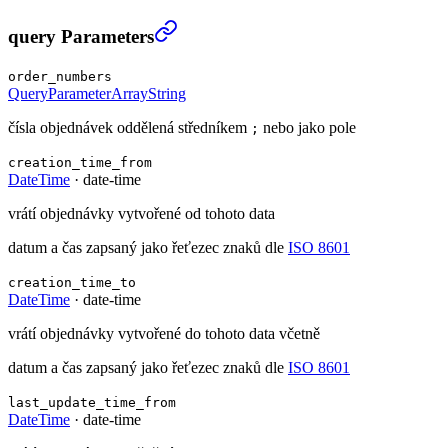
Seznam objednávek
›
query Parameters
order_numbers
QueryParameterArrayString
čísla objednávek oddělená středníkem
nebo jako pole
;
creation_time_from
DateTime
·
date-time
vrátí objednávky vytvořené od tohoto data
datum a čas zapsaný jako řeťezec znaků dle
ISO 8601
creation_time_to
DateTime
·
date-time
vrátí objednávky vytvořené do tohoto data včetně
datum a čas zapsaný jako řeťezec znaků dle
ISO 8601
last_update_time_from
DateTime
·
date-time