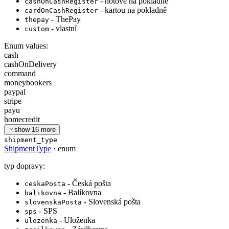
- hotově na pokladně
cashOnCashRegister
- kartou na pokladně
cardOnCashRegister
- ThePay
thepay
- vlastní
custom
Enum values:
cash
cashOnDelivery
command
moneybookers
paypal
stripe
payu
homecredit
show
16
more
shipment_type
ShipmentType
·
enum
typ dopravy:
- Česká pošta
ceskaPosta
- Balíkovna
balikovna
- Slovenská pošta
slovenskaPosta
- SPS
sps
- Uloženka
ulozenka