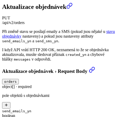
Aktualizace objednávek
PUT
/api/v2/orders
Při změně stavu se posílají emaily a SMS (pokud jsou nějaké u
stavu
objednávky
nastaveny) a pokud jsou nastaveny atributy
a
.
send_emails_yn
send_sms_yn
I když API vrátí HTTP 200 OK, neznamená to že se objednávka
aktualizovala, musíte sledovat příznak
a chybové
created_yn
hlášky
v odpovědi.
messages
Aktualizace objednávek
›
Request Body
orders
object[]
·
required
pole objektů s objednávkami
send_emails_yn
boolean